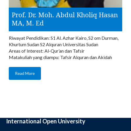
Prof. Dr. Moh. Abdul Kholiq Hasan
MA, M. Ed
Riwayat Pendidikan: S1 Al. Azhar Kairo, S2 om Durman,
Khurtum Sudan S2 Alquran Universitas Sudan
Areas of Interest: Al-Qur’an dan Tafsir
Matakuliah yang diampu: Tafsir Alquran dan Akidah
Read More
International Open University