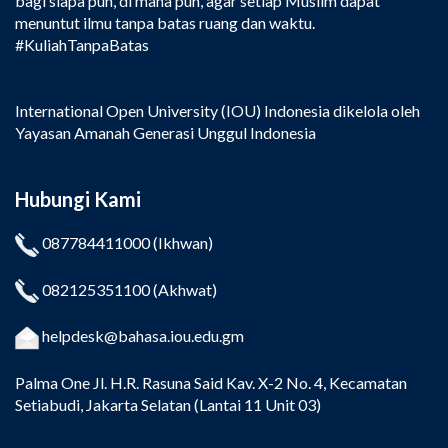
bagi siapa pun, di mana pun, agar setiap Muslim dapat
menuntut ilmu tanpa batas ruang dan waktu.
#KuliahTanpaBatas
International Open University (IOU) Indonesia dikelola oleh
Yayasan Amanah Generasi Unggul Indonesia
Hubungi Kami
087784411000
(Ikhwan)
082125351100
(Akhwat)
helpdesk@bahasa.iou.edu.gm
Palma One
Jl. H.R. Rasuna Said Kav. X-2 No. 4, Kecamatan
Setiabudi, Jakarta Selatan (Lantai 11 Unit 03)