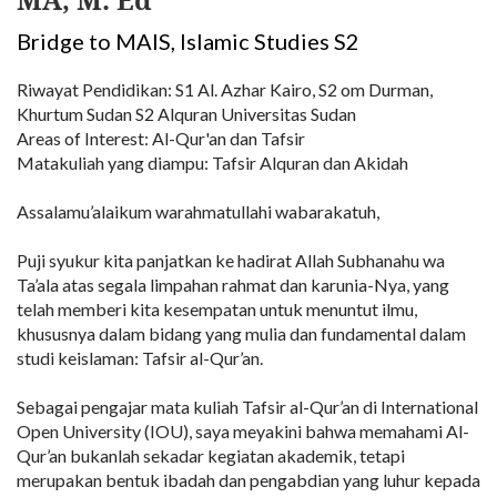
Bridge to MAIS, Islamic Studies S2
Riwayat Pendidikan: S1 Al. Azhar Kairo, S2 om Durman,
Khurtum Sudan S2 Alquran Universitas Sudan
Areas of Interest: Al-Qur'an dan Tafsir
Matakuliah yang diampu: Tafsir Alquran dan Akidah
Assalamu’alaikum warahmatullahi wabarakatuh,
Puji syukur kita panjatkan ke hadirat Allah Subhanahu wa
Ta’ala atas segala limpahan rahmat dan karunia-Nya, yang
telah memberi kita kesempatan untuk menuntut ilmu,
khususnya dalam bidang yang mulia dan fundamental dalam
studi keislaman: Tafsir al-Qur’an.
Sebagai pengajar mata kuliah Tafsir al-Qur’an di International
Open University (IOU), saya meyakini bahwa memahami Al-
Qur’an bukanlah sekadar kegiatan akademik, tetapi
merupakan bentuk ibadah dan pengabdian yang luhur kepada