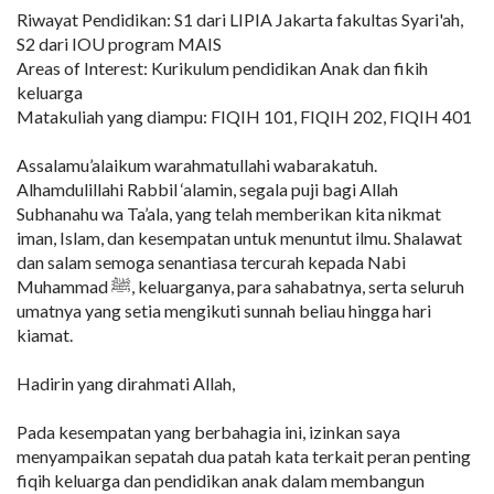
Riwayat Pendidikan: S1 dari LIPIA Jakarta fakultas Syari'ah,
S2 dari IOU program MAIS
Areas of Interest: Kurikulum pendidikan Anak dan fikih
keluarga
Matakuliah yang diampu: FIQIH 101, FIQIH 202, FIQIH 401
Assalamu’alaikum warahmatullahi wabarakatuh.
Alhamdulillahi Rabbil ‘alamin, segala puji bagi Allah
Subhanahu wa Ta’ala, yang telah memberikan kita nikmat
iman, Islam, dan kesempatan untuk menuntut ilmu. Shalawat
dan salam semoga senantiasa tercurah kepada Nabi
Muhammad ﷺ, keluarganya, para sahabatnya, serta seluruh
umatnya yang setia mengikuti sunnah beliau hingga hari
kiamat.
Hadirin yang dirahmati Allah,
Pada kesempatan yang berbahagia ini, izinkan saya
menyampaikan sepatah dua patah kata terkait peran penting
fiqih keluarga dan pendidikan anak dalam membangun