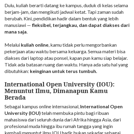
Dulu, kuliah berarti datang ke kampus, duduk di kelas selama
berjam-jam, dan mengikuti jadwal ketat. Tapi zaman sudah
berubah. Kini, pendidikan hadir dalam bentuk yang lebih
manusiawi —
fleksibel, terjangkau, dan dapat diakses dari
mana saja
.
Melalui
kuliah online
, kamu tidak perlu mengorbankan
pekerjaan atau waktu bersama keluarga. Semua materi bisa
diakses dari laptop atau ponsel, kapan pun kamu siap belajar.
Tidak ada batasan ruang dan waktu. Hanya ada satu hal yang
dibutuhkan:
keinginan untuk terus tumbuh.
International Open University (IOU):
Menuntut Ilmu, Dimanapun Kamu
Berada
Sebagai kampus online internasional,
International Open
University (IOU)
telah membuka pintu bagi ribuan
mahasiswa dari seluruh dunia dari Afrika hingga Asia, dari
profesional muda hingga ibu rumah tangga yang ingin
kembali menuntut ilmu.IOU hadir bukan sekadar sebagai